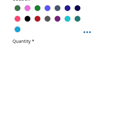
Quantity
*
Add to Cart
SET UNISEX
35% cotton, 65% polyester
Διαστασιολόγιο
ΣΤΗΘΟΣ
ΜΕΣΗ
ΠΕΡΙΦΕΡΕΙΑ